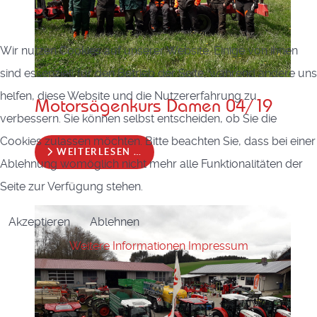
Wir nutzen Cookies auf unserer Website. Einige von ihnen
sind essenziell für den Betrieb der Seite, während andere uns
helfen, diese Website und die Nutzererfahrung zu
Motorsägenkurs Damen 04/19
verbessern. Sie können selbst entscheiden, ob Sie die
Cookies zulassen möchten. Bitte beachten Sie, dass bei einer
WEITERLESEN …
Ablehnung womöglich nicht mehr alle Funktionalitäten der
Seite zur Verfügung stehen.
Akzeptieren
Ablehnen
Weitere Informationen
Impressum