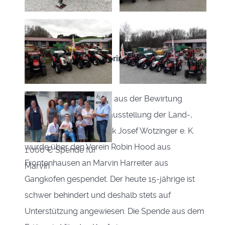
Frühjahrsausstellung bringt 1.000 Euro für
Marvin Harreiter
Wiedersbach. Der Erlös aus der Bewirtung
während der Frühjahrsausstellung der Land-,
Forst- und Gartentechnik Josef Wotzinger e. K.
wurde über den Verein Robin Hood aus
1.000 € Spende für
Frontenhausen an Marvin Harreiter aus
Marvin
Gangkofen gespendet. Der heute 15-jährige ist
schwer behindert und deshalb stets auf
Unterstützung angewiesen. Die Spende aus dem