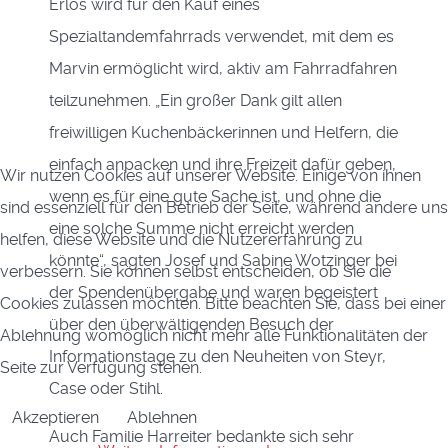
Erlös wird für den Kauf eines
Spezialtandemfahrrads verwendet, mit dem es
Marvin ermöglicht wird, aktiv am Fahrradfahren
teilzunehmen. „Ein großer Dank gilt allen
freiwilligen Kuchenbäckerinnen und Helfern, die
einfach anpacken und ihre Freizeit dafür geben,
Wir nutzen Cookies auf unserer Website. Einige von ihnen
wenn es für eine gute Sache ist, und ohne die
sind essenziell für den Betrieb der Seite, während andere uns
eine solche Summe nicht erreicht werden
helfen, diese Website und die Nutzererfahrung zu
könnte“, sagten Josef und Sabine Wotzinger bei
verbessern. Sie können selbst entscheiden, ob Sie die
der Spendenübergabe und waren begeistert
Cookies zulassen möchten. Bitte beachten Sie, dass bei einer
über den überwältigenden Besuch der
Ablehnung womöglich nicht mehr alle Funktionalitäten der
Informationstage zu den Neuheiten von Steyr,
Seite zur Verfügung stehen.
Case oder Stihl.
Akzeptieren
Ablehnen
Auch Familie Harreiter bedankte sich sehr